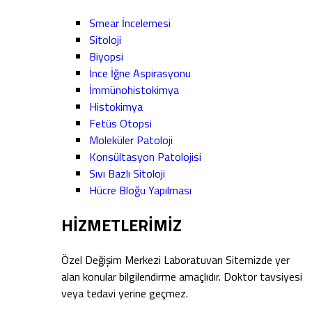
Smear İncelemesi
Sitoloji
Biyopsi
İnce İğne Aspirasyonu
İmmünohistokimya
Histokimya
Fetüs Otopsi
Moleküler Patoloji
Konsültasyon Patolojisi
Sıvı Bazlı Sitoloji
Hücre Bloğu Yapılması
HİZMETLERİMİZ
Özel Değişim Merkezi Laboratuvarı Sitemizde yer
alan konular bilgilendirme amaçlıdır. Doktor tavsiyesi
veya tedavi yerine geçmez.