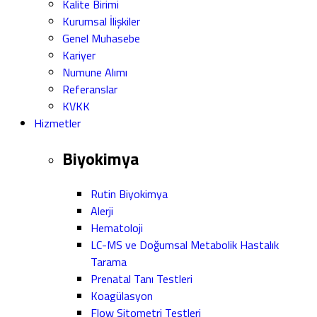
Kalite Birimi
Kurumsal İlişkiler
Genel Muhasebe
Kariyer
Numune Alımı
Referanslar
KVKK
Hizmetler
Biyokimya
Rutin Biyokimya
Alerji
Hematoloji
LC-MS ve Doğumsal Metabolik Hastalık
Tarama
Prenatal Tanı Testleri
Koagülasyon
Flow Sitometri Testleri