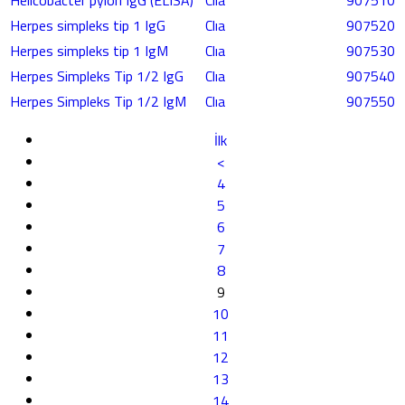
Helicobacter pylori IgG (ELISA)
Clıa
907510
Herpes simpleks tip 1 IgG
Clıa
907520
Herpes simpleks tip 1 IgM
Clıa
907530
Herpes Simpleks Tip 1/2 IgG
Clıa
907540
Herpes Simpleks Tip 1/2 IgM
Clıa
907550
İlk
<
4
5
6
7
8
9
10
11
12
13
14