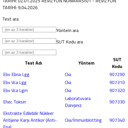
TARİHİ: 02.01.2025 REVİZYON NUMARASI:01 - REVİZYON
TARİHİ: 9.04.2026
Test ara
Yöntem ara
SUT Kodu ara
SUT
Test Adı
Yöntem
Kodu
Ebv Ebna Lgg
Clıa
907290
Ebv Vca Lgg
Clıa
907310
Ebv Vca Lgm
Clıa
907320
Laboratuvara
Ehec Toksin
907330
Danışınız
Ekstrakte Edilebilir Nükleer
Antijene Karşı Antikor (Anti-
Clıa/İmmunblotting
907340
Ena)