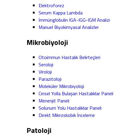
Elektroforez
Serum Kappa Lambda
İmmünglobulin IGA-IGG-IGM Analizi
Manuel Biyokimyasal Analizler
Mikrobiyoloji
Otoimmun Hastalık Belirteçleri
Seroloji
Viroloji
Parazitoloji
Moleküler Mikrobiyoloji
Cinsel Yolla Bulaşan Hastalıklar Paneli
Menenjit Paneli
Solunum Yolu Hastalıklar Paneli
Direkt Mikroskobik İnceleme
Patoloji