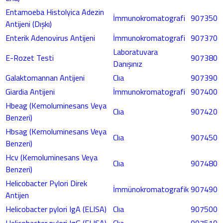
Entamoeba Histolyica Adezin
İmmunokromatografi
907350
Antijeni (Dışkı)
Enterik Adenovirus Antijeni
İmmunokromatografi
907370
Laboratuvara
E-Rozet Testi
907380
Danışınız
Galaktomannan Antijeni
Clıa
907390
Giardia Antijeni
İmmunokromatografi
907400
Hbeag (Kemoluminesans Veya
Clıa
907420
Benzeri)
Hbsag (Kemoluminesans Veya
Clıa
907450
Benzeri)
Hcv (Kemoluminesans Veya
Clıa
907480
Benzeri)
Helicobacter Pylori Direk
İmmünokromatografik
907490
Antijen
Helicobacter pylori IgA (ELISA)
Clıa
907500