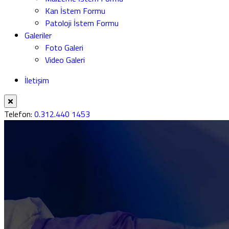
Kan İstem Formu
Patoloji İstem Formu
Galeriler
Foto Galeri
Video Galeri
İletişim
Telefon:
0.312.440 1453