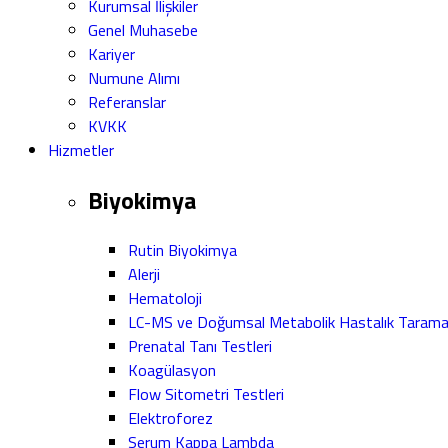
Kurumsal İlişkiler
Genel Muhasebe
Kariyer
Numune Alımı
Referanslar
KVKK
Hizmetler
Biyokimya
Rutin Biyokimya
Alerji
Hematoloji
LC-MS ve Doğumsal Metabolik Hastalık Taram
Prenatal Tanı Testleri
Koagülasyon
Flow Sitometri Testleri
Elektroforez
Serum Kappa Lambda