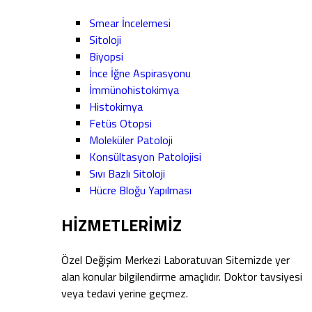
Smear İncelemesi
Sitoloji
Biyopsi
İnce İğne Aspirasyonu
İmmünohistokimya
Histokimya
Fetüs Otopsi
Moleküler Patoloji
Konsültasyon Patolojisi
Sıvı Bazlı Sitoloji
Hücre Bloğu Yapılması
HİZMETLERİMİZ
Özel Değişim Merkezi Laboratuvarı Sitemizde yer
alan konular bilgilendirme amaçlıdır. Doktor tavsiyesi
veya tedavi yerine geçmez.