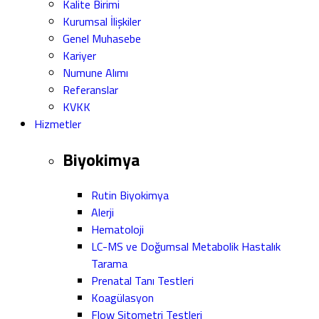
Kalite Birimi
Kurumsal İlişkiler
Genel Muhasebe
Kariyer
Numune Alımı
Referanslar
KVKK
Hizmetler
Biyokimya
Rutin Biyokimya
Alerji
Hematoloji
LC-MS ve Doğumsal Metabolik Hastalık
Tarama
Prenatal Tanı Testleri
Koagülasyon
Flow Sitometri Testleri