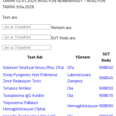
TARİHİ: 02.01.2025 REVİZYON NUMARASI:01 - REVİZYON
TARİHİ: 9.04.2026
Test ara
Yöntem ara
SUT Kodu ara
SUT
Test Adı
Yöntem
Kodu
Solunum Sinsityal Virusu (Rsv, Dfa)
Dfa
908040
Strep.Pyogenez Hızlı Polimeraz
Laboratuvara
908045
Zincir Reaksiyon Testi
Danışınız
Tetanoz Antikor
Clıa
908050
Toxoplasma IgG Avidite
Clıa
908070
Treponema Pallidum
Hemaglütinasyon
908090
Hemaglütinasyon (Tpha)