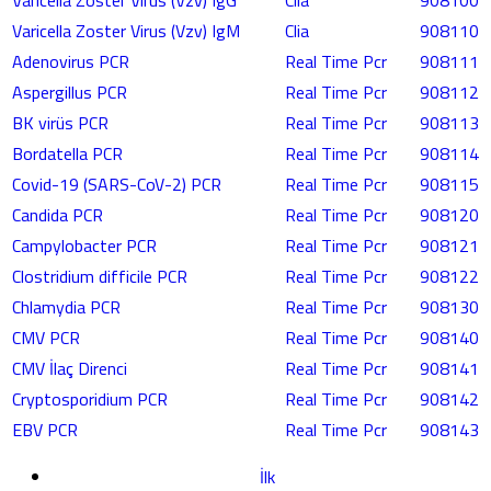
Varicella Zoster Virus (Vzv) IgG
Clia
908100
Varicella Zoster Virus (Vzv) IgM
Clia
908110
Adenovirus PCR
Real Time Pcr
908111
Aspergillus PCR
Real Time Pcr
908112
BK virüs PCR
Real Time Pcr
908113
Bordatella PCR
Real Time Pcr
908114
Covid-19 (SARS-CoV-2) PCR
Real Time Pcr
908115
Candida PCR
Real Time Pcr
908120
Campylobacter PCR
Real Time Pcr
908121
Clostridium difficile PCR
Real Time Pcr
908122
Chlamydia PCR
Real Time Pcr
908130
CMV PCR
Real Time Pcr
908140
CMV İlaç Direnci
Real Time Pcr
908141
Cryptosporidium PCR
Real Time Pcr
908142
EBV PCR
Real Time Pcr
908143
İlk