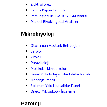
Elektroforez
Serum Kappa Lambda
İmmünglobulin IGA-IGG-IGM Analizi
Manuel Biyokimyasal Analizler
Mikrobiyoloji
Otoimmun Hastalık Belirteçleri
Seroloji
Viroloji
Parazitoloji
Moleküler Mikrobiyoloji
Cinsel Yolla Bulaşan Hastalıklar Paneli
Menenjit Paneli
Solunum Yolu Hastalıklar Paneli
Direkt Mikroskobik İnceleme
Patoloji