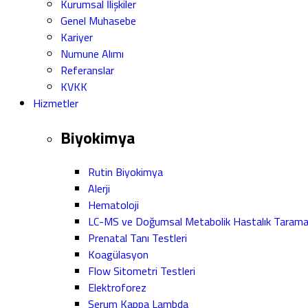
Kurumsal İlişkiler
Genel Muhasebe
Kariyer
Numune Alımı
Referanslar
KVKK
Hizmetler
Biyokimya
Rutin Biyokimya
Alerji
Hematoloji
LC-MS ve Doğumsal Metabolik Hastalık Taram
Prenatal Tanı Testleri
Koagülasyon
Flow Sitometri Testleri
Elektroforez
Serum Kappa Lambda