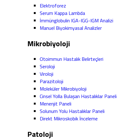
Elektroforez
Serum Kappa Lambda
İmmünglobulin IGA-IGG-IGM Analizi
Manuel Biyokimyasal Analizler
Mikrobiyoloji
Otoimmun Hastalık Belirteçleri
Seroloji
Viroloji
Parazitoloji
Moleküler Mikrobiyoloji
Cinsel Yolla Bulaşan Hastalıklar Paneli
Menenjit Paneli
Solunum Yolu Hastalıklar Paneli
Direkt Mikroskobik İnceleme
Patoloji