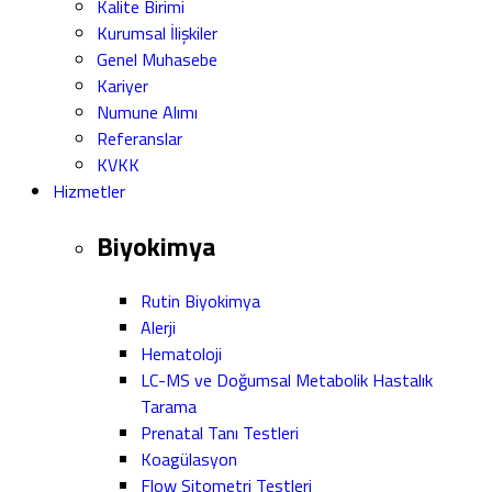
Kalite Birimi
Kurumsal İlişkiler
Genel Muhasebe
Kariyer
Numune Alımı
Referanslar
KVKK
Hizmetler
Biyokimya
Rutin Biyokimya
Alerji
Hematoloji
LC-MS ve Doğumsal Metabolik Hastalık
Tarama
Prenatal Tanı Testleri
Koagülasyon
Flow Sitometri Testleri