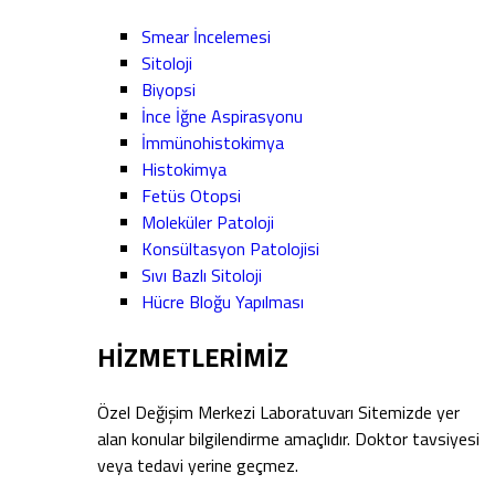
Smear İncelemesi
Sitoloji
Biyopsi
İnce İğne Aspirasyonu
İmmünohistokimya
Histokimya
Fetüs Otopsi
Moleküler Patoloji
Konsültasyon Patolojisi
Sıvı Bazlı Sitoloji
Hücre Bloğu Yapılması
HİZMETLERİMİZ
Özel Değişim Merkezi Laboratuvarı Sitemizde yer
alan konular bilgilendirme amaçlıdır. Doktor tavsiyesi
veya tedavi yerine geçmez.