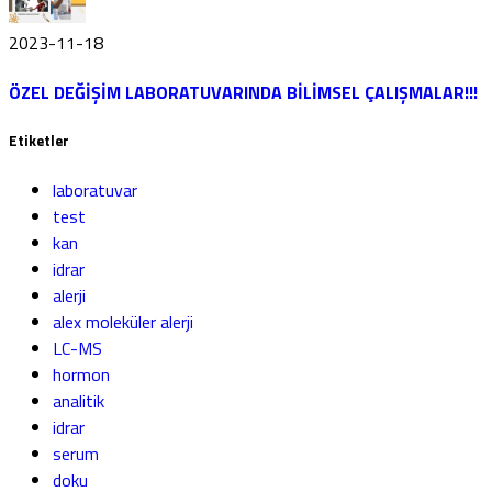
2023-11-18
ÖZEL DEĞİŞİM LABORATUVARINDA BİLİMSEL ÇALIŞMALAR!!!
Etiketler
laboratuvar
test
kan
idrar
alerji
alex moleküler alerji
LC-MS
hormon
analitik
idrar
serum
doku