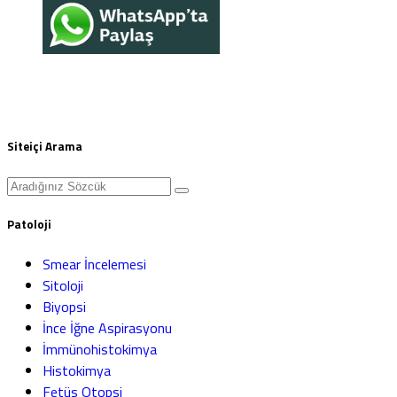
Siteiçi Arama
Patoloji
Smear İncelemesi
Sitoloji
Biyopsi
İnce İğne Aspirasyonu
İmmünohistokimya
Histokimya
Fetüs Otopsi