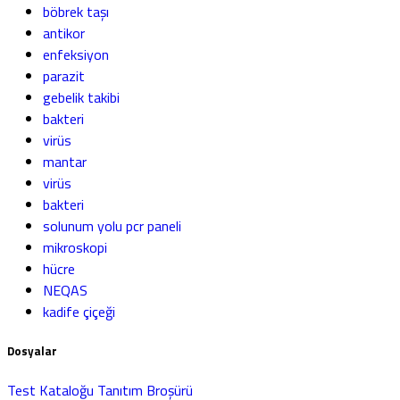
böbrek taşı
antikor
enfeksiyon
parazit
gebelik takibi
bakteri
virüs
mantar
virüs
bakteri
solunum yolu pcr paneli
mikroskopi
hücre
NEQAS
kadife çiçeği
Dosyalar
Test Kataloğu
Tanıtım Broşürü