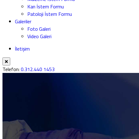
Kan İstem Formu
Patoloji İstem Formu
Galeriler
Foto Galeri
Video Galeri
İletişim
Telefon:
0.312.440 1453