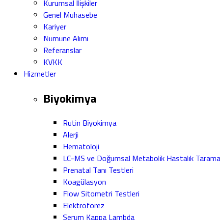
Kurumsal İlişkiler
Genel Muhasebe
Kariyer
Numune Alımı
Referanslar
KVKK
Hizmetler
Biyokimya
Rutin Biyokimya
Alerji
Hematoloji
LC-MS ve Doğumsal Metabolik Hastalık Taram
Prenatal Tanı Testleri
Koagülasyon
Flow Sitometri Testleri
Elektroforez
Serum Kappa Lambda