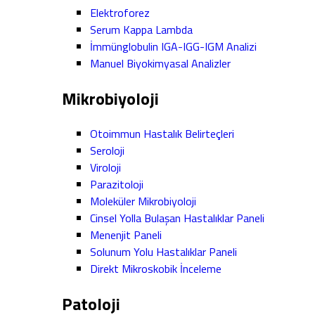
Elektroforez
Serum Kappa Lambda
İmmünglobulin IGA-IGG-IGM Analizi
Manuel Biyokimyasal Analizler
Mikrobiyoloji
Otoimmun Hastalık Belirteçleri
Seroloji
Viroloji
Parazitoloji
Moleküler Mikrobiyoloji
Cinsel Yolla Bulaşan Hastalıklar Paneli
Menenjit Paneli
Solunum Yolu Hastalıklar Paneli
Direkt Mikroskobik İnceleme
Patoloji