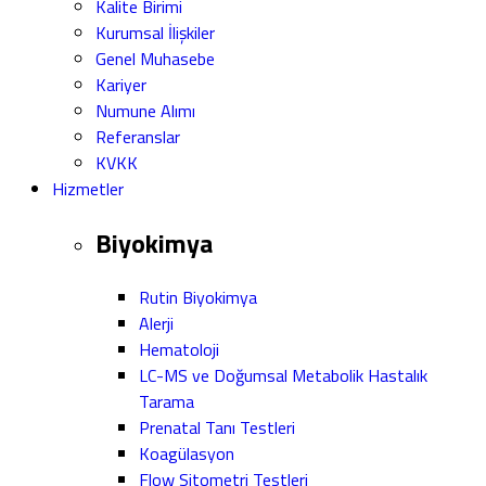
Kalite Birimi
Kurumsal İlişkiler
Genel Muhasebe
Kariyer
Numune Alımı
Referanslar
KVKK
Hizmetler
Biyokimya
Rutin Biyokimya
Alerji
Hematoloji
LC-MS ve Doğumsal Metabolik Hastalık
Tarama
Prenatal Tanı Testleri
Koagülasyon
Flow Sitometri Testleri