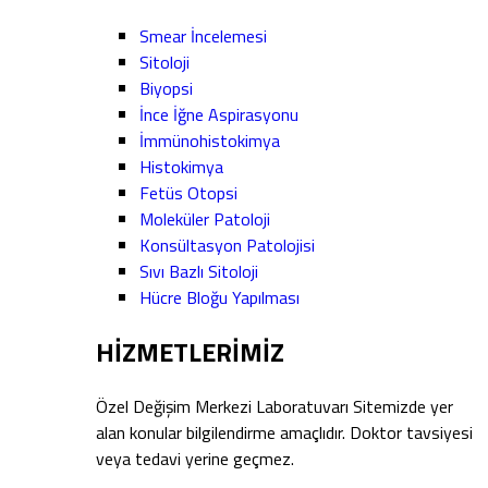
Smear İncelemesi
Sitoloji
Biyopsi
İnce İğne Aspirasyonu
İmmünohistokimya
Histokimya
Fetüs Otopsi
Moleküler Patoloji
Konsültasyon Patolojisi
Sıvı Bazlı Sitoloji
Hücre Bloğu Yapılması
HİZMETLERİMİZ
Özel Değişim Merkezi Laboratuvarı Sitemizde yer
alan konular bilgilendirme amaçlıdır. Doktor tavsiyesi
veya tedavi yerine geçmez.