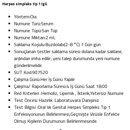
Herpes simpleks tip 1 IgG
Yöntem:
Clıa
Numune Türü:
Serum
Numune Tüpü:
Sarı Tüp
Numune Miktarı:
2 mL
Saklama Koşulu:
Buzdolabı(2-8 °C) 7 Gün gün
Sonuçlanan testler saklama süresi dolana kadar saklanır,
ardından imha edilir; yeni talep durumunda yeni numune
gönderilmelidir.
SUT Kod:
907520
Çalışma Günü:
Her İş Günü Yapılır
Çalışma/ Raporlama Süresi:
4 İş Günü Saat 18:00
Red Kriterleri :
Hemoliz, Lipemik , İkterik,Yetersiz Numune
Test Öncesi Hazırlık :
Laboratuvara Danışınız
Test Bilgisi :
Oral Ve Genital Herpes Simpleks Tip 1
Enfeksiyonunun Belirlenmesi,Geçmişte Virüsle Enfekte
Olmuş Kişilerin Durumunun Belirlenmesinde.