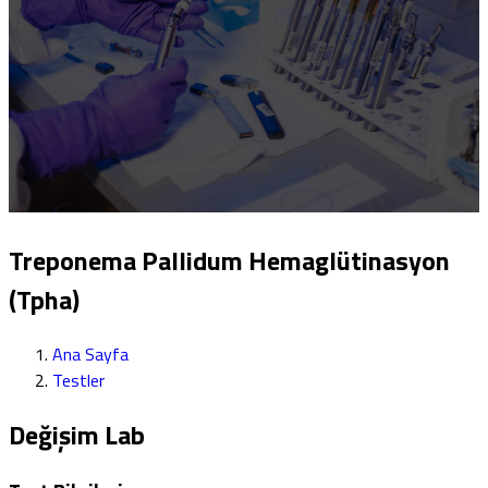
Treponema Pallidum Hemaglütinasyon
(Tpha)
Ana Sayfa
Testler
Değişim Lab