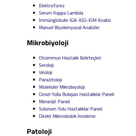
Elektroforez
Serum Kappa Lambda
İmmünglobulin IGA-IGG-IGM Analizi
Manuel Biyokimyasal Analizler
Mikrobiyoloji
Otoimmun Hastalık Belirteçleri
Seroloji
Viroloji
Parazitoloji
Moleküler Mikrobiyoloji
Cinsel Yolla Bulaşan Hastalıklar Paneli
Menenjit Paneli
Solunum Yolu Hastalıklar Paneli
Direkt Mikroskobik İnceleme
Patoloji