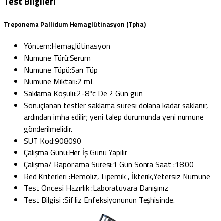
Test Bilgileri
Treponema Pallidum Hemaglütinasyon (Tpha)
Yöntem:
Hemaglütinasyon
Numune Türü:
Serum
Numune Tüpü:
Sarı Tüp
Numune Miktarı:
2 mL
Saklama Koşulu:
2-8ºc De 2 Gün gün
Sonuçlanan testler saklama süresi dolana kadar saklanır,
ardından imha edilir; yeni talep durumunda yeni numune
gönderilmelidir.
SUT Kod:
908090
Çalışma Günü:
Her İş Günü Yapılır
Çalışma/ Raporlama Süresi:
1 Gün Sonra Saat :18:00
Red Kriterleri :
Hemoliz, Lipemik , İkterik,Yetersiz Numune
Test Öncesi Hazırlık :
Laboratuvara Danışınız
Test Bilgisi :
Sifiliz Enfeksiyonunun Teşhisinde.