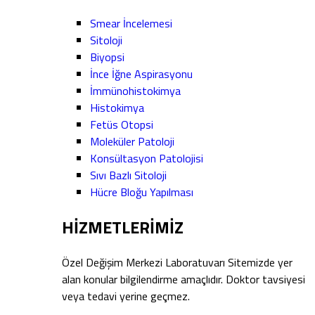
Smear İncelemesi
Sitoloji
Biyopsi
İnce İğne Aspirasyonu
İmmünohistokimya
Histokimya
Fetüs Otopsi
Moleküler Patoloji
Konsültasyon Patolojisi
Sıvı Bazlı Sitoloji
Hücre Bloğu Yapılması
HİZMETLERİMİZ
Özel Değişim Merkezi Laboratuvarı Sitemizde yer
alan konular bilgilendirme amaçlıdır. Doktor tavsiyesi
veya tedavi yerine geçmez.