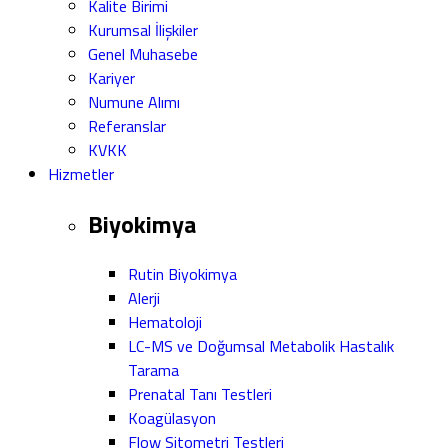
Kalite Birimi
Kurumsal İlişkiler
Genel Muhasebe
Kariyer
Numune Alımı
Referanslar
KVKK
Hizmetler
Biyokimya
Rutin Biyokimya
Alerji
Hematoloji
LC-MS ve Doğumsal Metabolik Hastalık
Tarama
Prenatal Tanı Testleri
Koagülasyon
Flow Sitometri Testleri