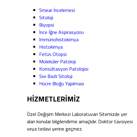
Smear İncelemesi
Sitoloji
Biyopsi
İnce İğne Aspirasyonu
İmmünohistokimya
Histokimya
Fetüs Otopsi
Moleküler Patoloji
Konsültasyon Patolojisi
Sıvı Bazlı Sitoloji
Hücre Bloğu Yapılması
HİZMETLERİMİZ
Özel Değişim Merkezi Laboratuvarı Sitemizde yer
alan konular bilgilendirme amaçlıdır. Doktor tavsiyesi
veya tedavi yerine geçmez.