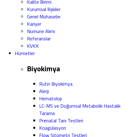
Kalite Birimi
Kurumsal İlişkiler
Genel Muhasebe
Kariyer
Numune Alımı
Referanslar
KVKK
Hizmetler
Biyokimya
Rutin Biyokimya
Alerji
Hematoloji
LC-MS ve Doğumsal Metabolik Hastalık
Tarama
Prenatal Tanı Testleri
Koagülasyon
Flow Sitometri Testleri