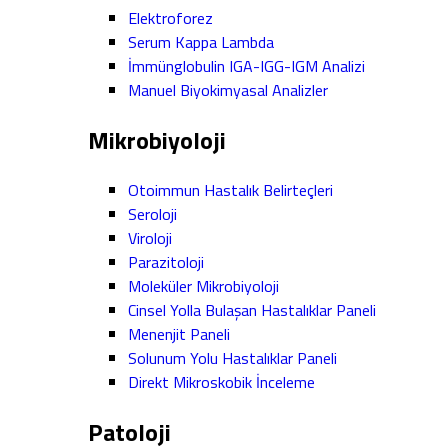
Elektroforez
Serum Kappa Lambda
İmmünglobulin IGA-IGG-IGM Analizi
Manuel Biyokimyasal Analizler
Mikrobiyoloji
Otoimmun Hastalık Belirteçleri
Seroloji
Viroloji
Parazitoloji
Moleküler Mikrobiyoloji
Cinsel Yolla Bulaşan Hastalıklar Paneli
Menenjit Paneli
Solunum Yolu Hastalıklar Paneli
Direkt Mikroskobik İnceleme
Patoloji