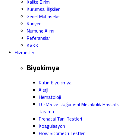
Kalite Birimi
Kurumsal İlişkiler
Genel Muhasebe
Kariyer
Numune Alımı
Referanslar
KVKK
Hizmetler
Biyokimya
Rutin Biyokimya
Alerji
Hematoloji
LC-MS ve Doğumsal Metabolik Hastalık
Tarama
Prenatal Tanı Testleri
Koagülasyon
Flow Sitometri Testleri