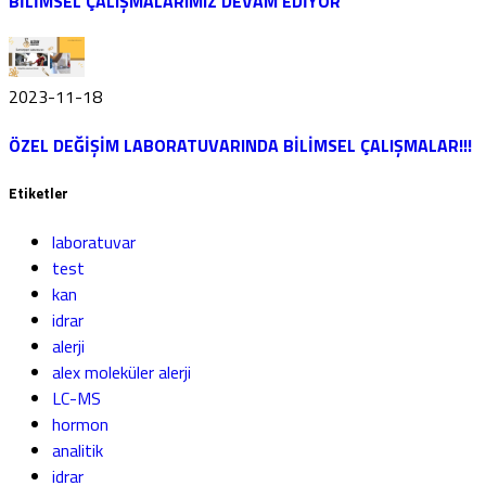
BİLİMSEL ÇALIŞMALARIMIZ DEVAM EDİYOR
2023-11-18
ÖZEL DEĞİŞİM LABORATUVARINDA BİLİMSEL ÇALIŞMALAR!!!
Etiketler
laboratuvar
test
kan
idrar
alerji
alex moleküler alerji
LC-MS
hormon
analitik
idrar