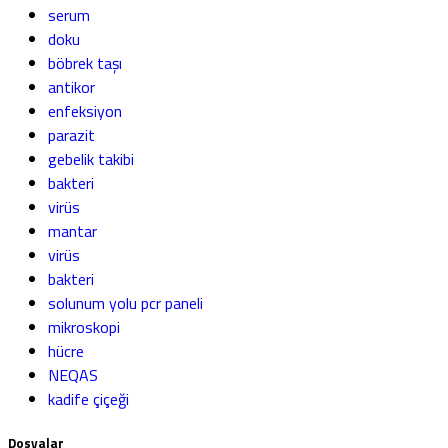
serum
doku
böbrek taşı
antikor
enfeksiyon
parazit
gebelik takibi
bakteri
virüs
mantar
virüs
bakteri
solunum yolu pcr paneli
mikroskopi
hücre
NEQAS
kadife çiçeği
Dosyalar