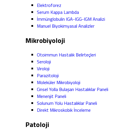
Elektroforez
Serum Kappa Lambda
İmmünglobulin IGA-IGG-IGM Analizi
Manuel Biyokimyasal Analizler
Mikrobiyoloji
Otoimmun Hastalık Belirteçleri
Seroloji
Viroloji
Parazitoloji
Moleküler Mikrobiyoloji
Cinsel Yolla Bulaşan Hastalıklar Paneli
Menenjit Paneli
Solunum Yolu Hastalıklar Paneli
Direkt Mikroskobik İnceleme
Patoloji