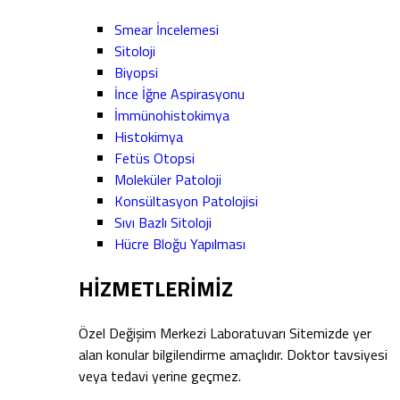
Smear İncelemesi
Sitoloji
Biyopsi
İnce İğne Aspirasyonu
İmmünohistokimya
Histokimya
Fetüs Otopsi
Moleküler Patoloji
Konsültasyon Patolojisi
Sıvı Bazlı Sitoloji
Hücre Bloğu Yapılması
HİZMETLERİMİZ
Özel Değişim Merkezi Laboratuvarı Sitemizde yer
alan konular bilgilendirme amaçlıdır. Doktor tavsiyesi
veya tedavi yerine geçmez.