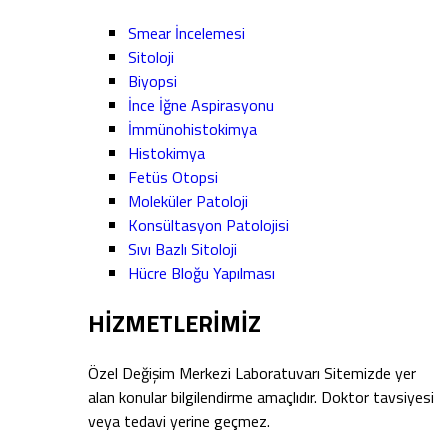
Smear İncelemesi
Sitoloji
Biyopsi
İnce İğne Aspirasyonu
İmmünohistokimya
Histokimya
Fetüs Otopsi
Moleküler Patoloji
Konsültasyon Patolojisi
Sıvı Bazlı Sitoloji
Hücre Bloğu Yapılması
HİZMETLERİMİZ
Özel Değişim Merkezi Laboratuvarı Sitemizde yer
alan konular bilgilendirme amaçlıdır. Doktor tavsiyesi
veya tedavi yerine geçmez.