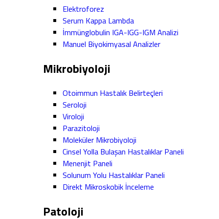
Elektroforez
Serum Kappa Lambda
İmmünglobulin IGA-IGG-IGM Analizi
Manuel Biyokimyasal Analizler
Mikrobiyoloji
Otoimmun Hastalık Belirteçleri
Seroloji
Viroloji
Parazitoloji
Moleküler Mikrobiyoloji
Cinsel Yolla Bulaşan Hastalıklar Paneli
Menenjit Paneli
Solunum Yolu Hastalıklar Paneli
Direkt Mikroskobik İnceleme
Patoloji