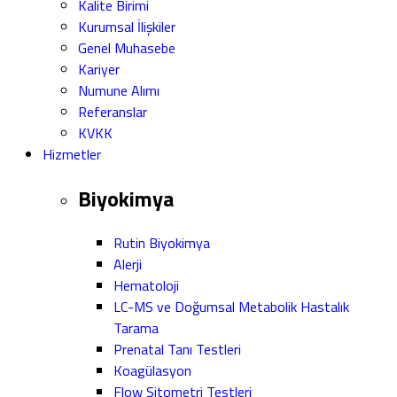
Kalite Birimi
Kurumsal İlişkiler
Genel Muhasebe
Kariyer
Numune Alımı
Referanslar
KVKK
Hizmetler
Biyokimya
Rutin Biyokimya
Alerji
Hematoloji
LC-MS ve Doğumsal Metabolik Hastalık
Tarama
Prenatal Tanı Testleri
Koagülasyon
Flow Sitometri Testleri