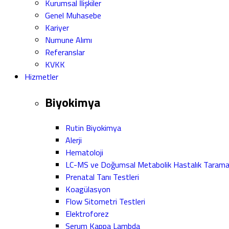
Kurumsal İlişkiler
Genel Muhasebe
Kariyer
Numune Alımı
Referanslar
KVKK
Hizmetler
Biyokimya
Rutin Biyokimya
Alerji
Hematoloji
LC-MS ve Doğumsal Metabolik Hastalık Taram
Prenatal Tanı Testleri
Koagülasyon
Flow Sitometri Testleri
Elektroforez
Serum Kappa Lambda