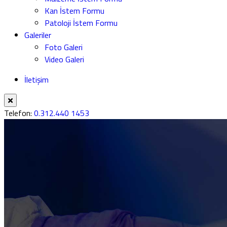
Kan İstem Formu
Patoloji İstem Formu
Galeriler
Foto Galeri
Video Galeri
İletişim
Telefon:
0.312.440 1453