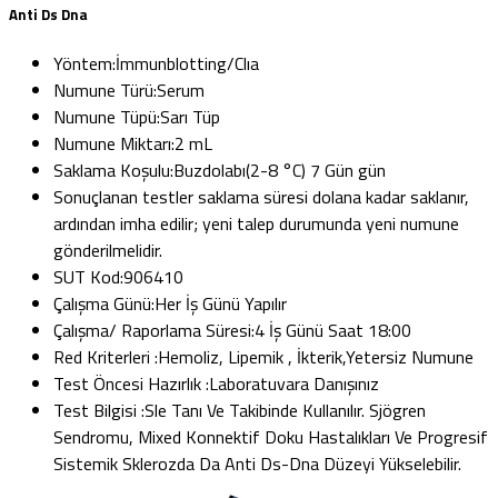
Anti Ds Dna
Yöntem:
İmmunblotting/Clıa
Numune Türü:
Serum
Numune Tüpü:
Sarı Tüp
Numune Miktarı:
2 mL
Saklama Koşulu:
Buzdolabı(2-8 °C) 7 Gün gün
Sonuçlanan testler saklama süresi dolana kadar saklanır,
ardından imha edilir; yeni talep durumunda yeni numune
gönderilmelidir.
SUT Kod:
906410
Çalışma Günü:
Her İş Günü Yapılır
Çalışma/ Raporlama Süresi:
4 İş Günü Saat 18:00
Red Kriterleri :
Hemoliz, Lipemik , İkterik,Yetersiz Numune
Test Öncesi Hazırlık :
Laboratuvara Danışınız
Test Bilgisi :
Sle Tanı Ve Takibinde Kullanılır. Sjögren
Sendromu, Mixed Konnektif Doku Hastalıkları Ve Progresif
Sistemik Sklerozda Da Anti Ds-Dna Düzeyi Yükselebilir.