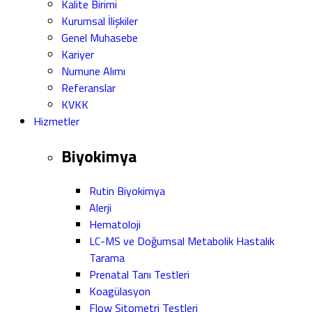
Kalite Birimi
Kurumsal İlişkiler
Genel Muhasebe
Kariyer
Numune Alımı
Referanslar
KVKK
Hizmetler
Biyokimya
Rutin Biyokimya
Alerji
Hematoloji
LC-MS ve Doğumsal Metabolik Hastalık
Tarama
Prenatal Tanı Testleri
Koagülasyon
Flow Sitometri Testleri