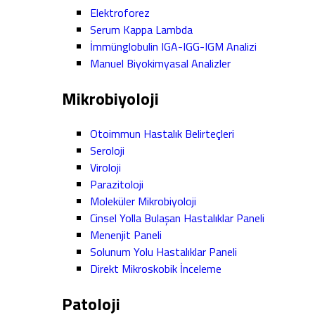
Elektroforez
Serum Kappa Lambda
İmmünglobulin IGA-IGG-IGM Analizi
Manuel Biyokimyasal Analizler
Mikrobiyoloji
Otoimmun Hastalık Belirteçleri
Seroloji
Viroloji
Parazitoloji
Moleküler Mikrobiyoloji
Cinsel Yolla Bulaşan Hastalıklar Paneli
Menenjit Paneli
Solunum Yolu Hastalıklar Paneli
Direkt Mikroskobik İnceleme
Patoloji