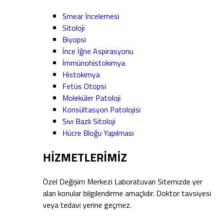
Smear İncelemesi
Sitoloji
Biyopsi
İnce İğne Aspirasyonu
İmmünohistokimya
Histokimya
Fetüs Otopsi
Moleküler Patoloji
Konsültasyon Patolojisi
Sıvı Bazlı Sitoloji
Hücre Bloğu Yapılması
HİZMETLERİMİZ
Özel Değişim Merkezi Laboratuvarı Sitemizde yer
alan konular bilgilendirme amaçlıdır. Doktor tavsiyesi
veya tedavi yerine geçmez.