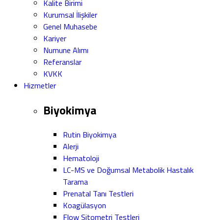
Kalite Birimi
Kurumsal İlişkiler
Genel Muhasebe
Kariyer
Numune Alımı
Referanslar
KVKK
Hizmetler
Biyokimya
Rutin Biyokimya
Alerji
Hematoloji
LC-MS ve Doğumsal Metabolik Hastalık
Tarama
Prenatal Tanı Testleri
Koagülasyon
Flow Sitometri Testleri