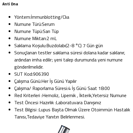
Anti Dna
Yöntem:
İmmunblotting/Clıa
Numune Türü:
Serum
Numune Tüpü:
Sarı Tüp
Numune Miktarı:
2 mL
Saklama Koşulu:
Buzdolabı(2-8 °C) 7 Gün gün
Sonuçlanan testler saklama süresi dolana kadar saklanır,
ardından imha edilir; yeni talep durumunda yeni numune
gönderilmelidir.
SUT Kod:
906390
Çalışma Günü:
Her İş Günü Yapılır
Çalışma/ Raporlama Süresi:
4 İş Günü Saat 18:00
Red Kriterleri :
Hemoliz, Lipemik , İkterik,Yetersiz Numune
Test Öncesi Hazırlık :
Laboratuvara Danışınız
Test Bilgisi :
Lupus Başta Olmak Üzere Otoimmün Hastalık
Tanısı,Tedaviye Yanıtın Belirlenmesi.