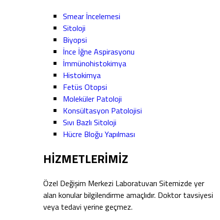
Smear İncelemesi
Sitoloji
Biyopsi
İnce İğne Aspirasyonu
İmmünohistokimya
Histokimya
Fetüs Otopsi
Moleküler Patoloji
Konsültasyon Patolojisi
Sıvı Bazlı Sitoloji
Hücre Bloğu Yapılması
HİZMETLERİMİZ
Özel Değişim Merkezi Laboratuvarı Sitemizde yer
alan konular bilgilendirme amaçlıdır. Doktor tavsiyesi
veya tedavi yerine geçmez.