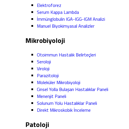
Elektroforez
Serum Kappa Lambda
İmmünglobulin IGA-IGG-IGM Analizi
Manuel Biyokimyasal Analizler
Mikrobiyoloji
Otoimmun Hastalık Belirteçleri
Seroloji
Viroloji
Parazitoloji
Moleküler Mikrobiyoloji
Cinsel Yolla Bulaşan Hastalıklar Paneli
Menenjit Paneli
Solunum Yolu Hastalıklar Paneli
Direkt Mikroskobik İnceleme
Patoloji