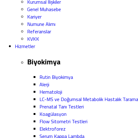
Kurumsal İlişkiler
Genel Muhasebe
Kariyer
Numune Alımı
Referanslar
KVKK
Hizmetler
Biyokimya
Rutin Biyokimya
Alerji
Hematoloji
LC-MS ve Doğumsal Metabolik Hastalık Taram
Prenatal Tanı Testleri
Koagülasyon
Flow Sitometri Testleri
Elektroforez
Serum Kappa Lambda