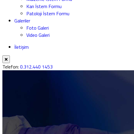
Kan İstem Formu
Patoloji İstem Formu
Galeriler
Foto Galeri
Video Galeri
İletişim
Telefon:
0.312.440 1453