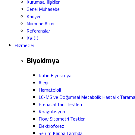
Kurumsal İlişkiler
Genel Muhasebe
Kariyer
Numune Alımı
Referanslar
KVKK
Hizmetler
Biyokimya
Rutin Biyokimya
Alerji
Hematoloji
LC-MS ve Doğumsal Metabolik Hastalık Taram
Prenatal Tanı Testleri
Koagülasyon
Flow Sitometri Testleri
Elektroforez
Serum Kappa Lambda