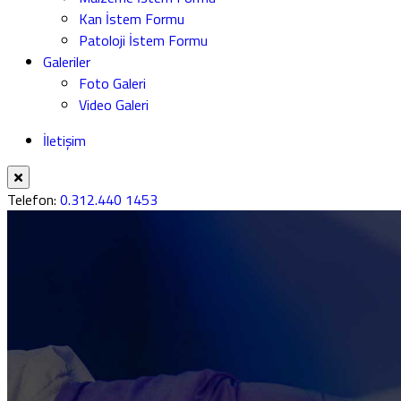
Kan İstem Formu
Patoloji İstem Formu
Galeriler
Foto Galeri
Video Galeri
İletişim
Telefon:
0.312.440 1453