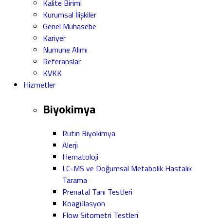
Kalite Birimi
Kurumsal İlişkiler
Genel Muhasebe
Kariyer
Numune Alımı
Referanslar
KVKK
Hizmetler
Biyokimya
Rutin Biyokimya
Alerji
Hematoloji
LC-MS ve Doğumsal Metabolik Hastalık
Tarama
Prenatal Tanı Testleri
Koagülasyon
Flow Sitometri Testleri