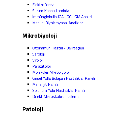
Elektroforez
Serum Kappa Lambda
İmmünglobulin IGA-IGG-IGM Analizi
Manuel Biyokimyasal Analizler
Mikrobiyoloji
Otoimmun Hastalık Belirteçleri
Seroloji
Viroloji
Parazitoloji
Moleküler Mikrobiyoloji
Cinsel Yolla Bulaşan Hastalıklar Paneli
Menenjit Paneli
Solunum Yolu Hastalıklar Paneli
Direkt Mikroskobik İnceleme
Patoloji