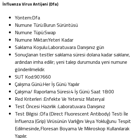
İnfluenza Virus Antijeni (Dfa)
Yöntem:
Dfa
Numune Türü:
Burun Sürüntüsü
Numune Tüpü:
Swap
Numune Miktarı:
Yeteri Kadar
Saklama Koşulu:
Laboratuvara Danışınız gün
Sonuçlanan testler saklama süresi dolana kadar saklanır,
ardından imha edilir; yeni talep durumunda yeni numune
gönderilmelidir.
SUT Kod:
907660
Çalışma Günü:
Her İş Günü Yapılır
Çalışma/ Raporlama Süresi:
4 İş Günü Saat 18:00
Red Kriterleri :
Enfekte Ve Yetersiz Materyal
Test Öncesi Hazırlık :
Laboratuvara Danışınız
Test Bilgisi :
Dfa (Direct Fluorescent Antibody) Testi İle
İnfluenza (Grip) Virüsünün Varlığını Veya Yokluğunu Tespit
Edilmesinde,Floresan Boyama Ve Mikroskop Kullanılarak
Yapılır.