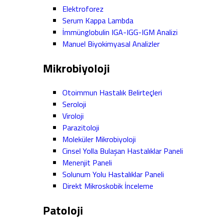
Elektroforez
Serum Kappa Lambda
İmmünglobulin IGA-IGG-IGM Analizi
Manuel Biyokimyasal Analizler
Mikrobiyoloji
Otoimmun Hastalık Belirteçleri
Seroloji
Viroloji
Parazitoloji
Moleküler Mikrobiyoloji
Cinsel Yolla Bulaşan Hastalıklar Paneli
Menenjit Paneli
Solunum Yolu Hastalıklar Paneli
Direkt Mikroskobik İnceleme
Patoloji