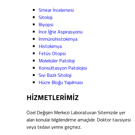
Smear İncelemesi
Sitoloji
Biyopsi
İnce İğne Aspirasyonu
İmmünohistokimya
Histokimya
Fetüs Otopsi
Moleküler Patoloji
Konsültasyon Patolojisi
Sıvı Bazlı Sitoloji
Hücre Bloğu Yapılması
HİZMETLERİMİZ
Özel Değişim Merkezi Laboratuvarı Sitemizde yer
alan konular bilgilendirme amaçlıdır. Doktor tavsiyesi
veya tedavi yerine geçmez.