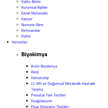
Kalite Birimi
Kurumsal İlişkiler
Genel Muhasebe
Kariyer
Numune Alımı
Referanslar
KVKK
Hizmetler
Biyokimya
Rutin Biyokimya
Alerji
Hematoloji
LC-MS ve Doğumsal Metabolik Hastalık
Tarama
Prenatal Tanı Testleri
Koagülasyon
Flow Sitometri Testleri