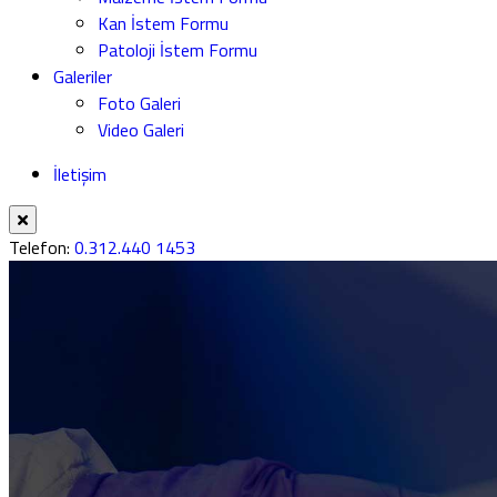
Kan İstem Formu
Patoloji İstem Formu
Galeriler
Foto Galeri
Video Galeri
İletişim
Telefon:
0.312.440 1453