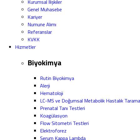
Kurumsal İlişkiler
Genel Muhasebe
Kariyer
Numune Alımı
Referanslar
KVKK
Hizmetler
Biyokimya
Rutin Biyokimya
Alerji
Hematoloji
LC-MS ve Doğumsal Metabolik Hastalık Taram
Prenatal Tanı Testleri
Koagülasyon
Flow Sitometri Testleri
Elektroforez
Serum Kappa Lambda