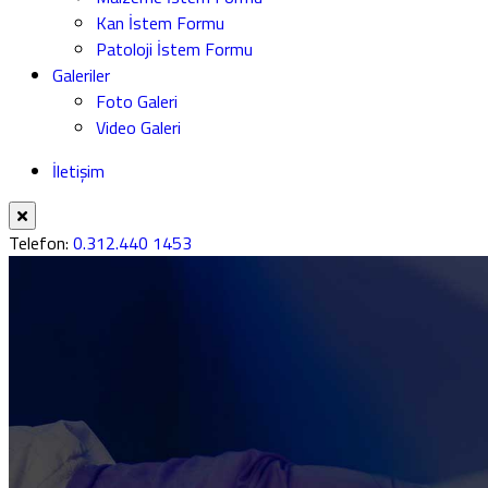
Kan İstem Formu
Patoloji İstem Formu
Galeriler
Foto Galeri
Video Galeri
İletişim
Telefon:
0.312.440 1453