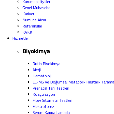
Kurumsal İlişkiler
Genel Muhasebe
Kariyer
Numune Alımı
Referanslar
KVKK
Hizmetler
Biyokimya
Rutin Biyokimya
Alerji
Hematoloji
LC-MS ve Doğumsal Metabolik Hastalık Taram
Prenatal Tanı Testleri
Koagülasyon
Flow Sitometri Testleri
Elektroforez
Serum Kappa Lambda