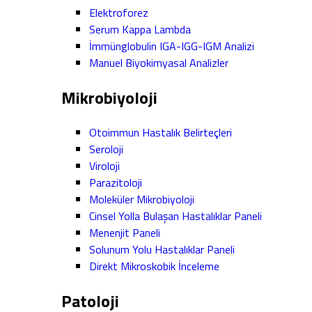
Elektroforez
Serum Kappa Lambda
İmmünglobulin IGA-IGG-IGM Analizi
Manuel Biyokimyasal Analizler
Mikrobiyoloji
Otoimmun Hastalık Belirteçleri
Seroloji
Viroloji
Parazitoloji
Moleküler Mikrobiyoloji
Cinsel Yolla Bulaşan Hastalıklar Paneli
Menenjit Paneli
Solunum Yolu Hastalıklar Paneli
Direkt Mikroskobik İnceleme
Patoloji