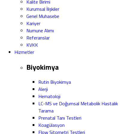
Kalite Birimi
Kurumsal İlişkiler
Genel Muhasebe
Kariyer
Numune Alımı
Referanslar
KVKK
Hizmetler
Biyokimya
Rutin Biyokimya
Alerji
Hematoloji
LC-MS ve Doğumsal Metabolik Hastalık
Tarama
Prenatal Tanı Testleri
Koagülasyon
Flow Sitometri Testleri