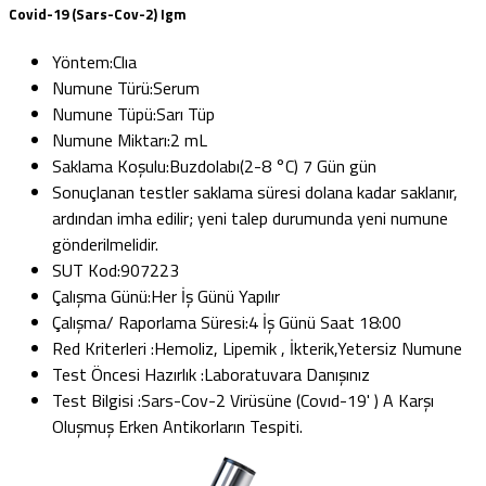
Covid-19 (Sars-Cov-2) Igm
Yöntem:
Clıa
Numune Türü:
Serum
Numune Tüpü:
Sarı Tüp
Numune Miktarı:
2 mL
Saklama Koşulu:
Buzdolabı(2-8 °C) 7 Gün gün
Sonuçlanan testler saklama süresi dolana kadar saklanır,
ardından imha edilir; yeni talep durumunda yeni numune
gönderilmelidir.
SUT Kod:
907223
Çalışma Günü:
Her İş Günü Yapılır
Çalışma/ Raporlama Süresi:
4 İş Günü Saat 18:00
Red Kriterleri :
Hemoliz, Lipemik , İkterik,Yetersiz Numune
Test Öncesi Hazırlık :
Laboratuvara Danışınız
Test Bilgisi :
Sars-Cov-2 Virüsüne (Covıd-19' ) A Karşı
Oluşmuş Erken Antikorların Tespiti.