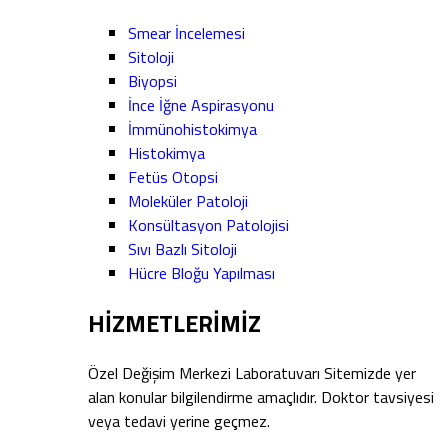
Smear İncelemesi
Sitoloji
Biyopsi
İnce İğne Aspirasyonu
İmmünohistokimya
Histokimya
Fetüs Otopsi
Moleküler Patoloji
Konsültasyon Patolojisi
Sıvı Bazlı Sitoloji
Hücre Bloğu Yapılması
HİZMETLERİMİZ
Özel Değişim Merkezi Laboratuvarı Sitemizde yer
alan konular bilgilendirme amaçlıdır. Doktor tavsiyesi
veya tedavi yerine geçmez.