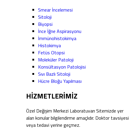
Smear İncelemesi
Sitoloji
Biyopsi
İnce İğne Aspirasyonu
İmmünohistokimya
Histokimya
Fetüs Otopsi
Moleküler Patoloji
Konsültasyon Patolojisi
Sıvı Bazlı Sitoloji
Hücre Bloğu Yapılması
HİZMETLERİMİZ
Özel Değişim Merkezi Laboratuvarı Sitemizde yer
alan konular bilgilendirme amaçlıdır. Doktor tavsiyesi
veya tedavi yerine geçmez.