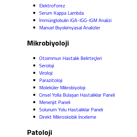
Elektroforez
Serum Kappa Lambda
İmmünglobulin IGA-IGG-IGM Analizi
Manuel Biyokimyasal Analizler
Mikrobiyoloji
Otoimmun Hastalık Belirteçleri
Seroloji
Viroloji
Parazitoloji
Moleküler Mikrobiyoloji
Cinsel Yolla Bulaşan Hastalıklar Paneli
Menenjit Paneli
Solunum Yolu Hastalıklar Paneli
Direkt Mikroskobik İnceleme
Patoloji