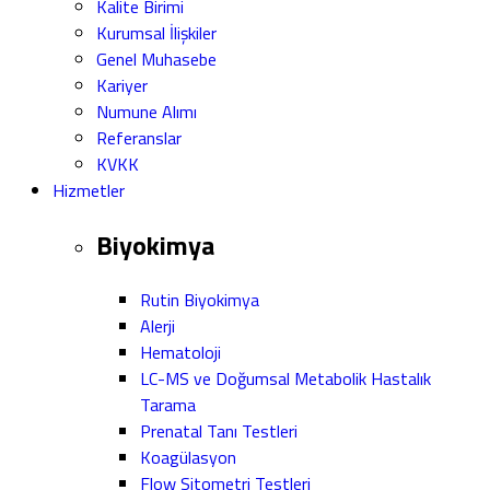
Kalite Birimi
Kurumsal İlişkiler
Genel Muhasebe
Kariyer
Numune Alımı
Referanslar
KVKK
Hizmetler
Biyokimya
Rutin Biyokimya
Alerji
Hematoloji
LC-MS ve Doğumsal Metabolik Hastalık
Tarama
Prenatal Tanı Testleri
Koagülasyon
Flow Sitometri Testleri