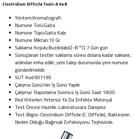
Clostridium Difficile Toxin-A Ve B
Yöntem:
Kromatografi
Numune Türü:
Gaita
Numune Tüpü:
Gaita Kabı
Numune Miktarı:
10 Gr
Saklama Koşulu:
Buzdolabı(2-8 °C) 7 Gün gün
Sonuçlanan testler saklama süresi dolana kadar saklanır,
ardından imha edilir; yeni talep durumunda yeni numune
gönderilmelidir.
SUT Kod:
907190
Çalışma Günü:
Her İş Günü Yapılır
Çalışma/ Raporlama Süresi:
4 İş Günü Saat 18:00
Red Kriterleri :
Yetersiz Ya Da Enfekte Materyal
Test Öncesi Hazırlık :
Laboratuvara Danışınız
Test Bilgisi :
Clostridium Difficile (C. Difficile), Baktesinin
Neden Olduğu Bağırsak Enfeksiyonu Teşhisinde.