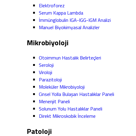
Elektroforez
Serum Kappa Lambda
İmmünglobulin IGA-IGG-IGM Analizi
Manuel Biyokimyasal Analizler
Mikrobiyoloji
Otoimmun Hastalık Belirteçleri
Seroloji
Viroloji
Parazitoloji
Moleküler Mikrobiyoloji
Cinsel Yolla Bulaşan Hastalıklar Paneli
Menenjit Paneli
Solunum Yolu Hastalıklar Paneli
Direkt Mikroskobik İnceleme
Patoloji