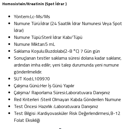
Homosistein/Kreatinin (Spot İdrar )
Yöntem:
Lc-Ms/Ms
Numune Türü:
İdrar (24 Saatlik İdrar Numunesi Veya Spot
İdrar)
Numune Tüpü:
Steril İdrar Kabı/Tüpü
Numune Miktarı:
5 mL
Saklama Koşulu:
Buzdolabı(2-8 °C) 7 Gün gün
Sonuçlanan testler saklama süresi dolana kadar saklanır,
ardından imha edilir; yeni talep durumunda yeni numune
gönderilmelidir.
SUT Kod:
L109970
Çalışma Günü:
Her İş Günü Yapılır
Çalışma/ Raporlama Süresi:
Laboratuvara Danışınız
Red Kriterleri :
Steril Olmayan Kabda Gönderilen Numune
Test Öncesi Hazırlık :
Laboratuvara Danışınız
Test Bilgisi :
Kardiyovasküler Risk Değerlendirmesi,B-12
Folat Eksikliği