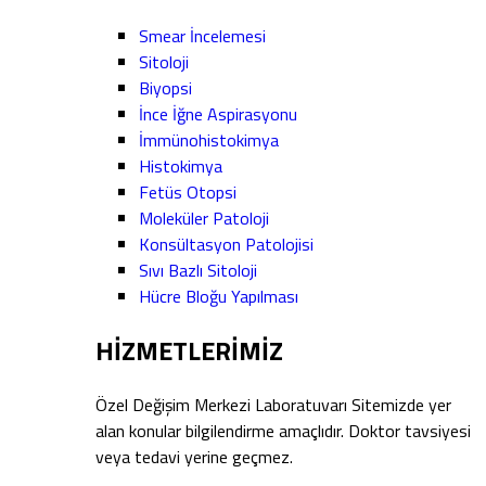
Smear İncelemesi
Sitoloji
Biyopsi
İnce İğne Aspirasyonu
İmmünohistokimya
Histokimya
Fetüs Otopsi
Moleküler Patoloji
Konsültasyon Patolojisi
Sıvı Bazlı Sitoloji
Hücre Bloğu Yapılması
HİZMETLERİMİZ
Özel Değişim Merkezi Laboratuvarı Sitemizde yer
alan konular bilgilendirme amaçlıdır. Doktor tavsiyesi
veya tedavi yerine geçmez.