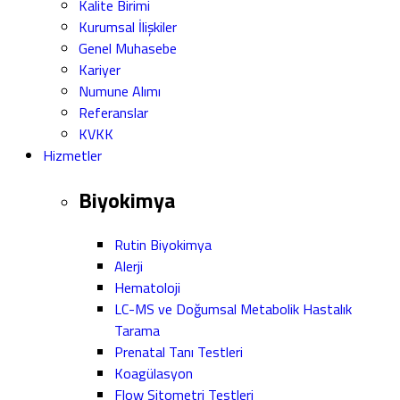
Kalite Birimi
Kurumsal İlişkiler
Genel Muhasebe
Kariyer
Numune Alımı
Referanslar
KVKK
Hizmetler
Biyokimya
Rutin Biyokimya
Alerji
Hematoloji
LC-MS ve Doğumsal Metabolik Hastalık
Tarama
Prenatal Tanı Testleri
Koagülasyon
Flow Sitometri Testleri