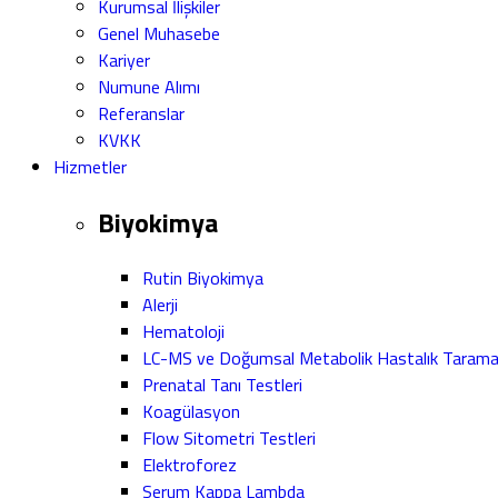
Kurumsal İlişkiler
Genel Muhasebe
Kariyer
Numune Alımı
Referanslar
KVKK
Hizmetler
Biyokimya
Rutin Biyokimya
Alerji
Hematoloji
LC-MS ve Doğumsal Metabolik Hastalık Taram
Prenatal Tanı Testleri
Koagülasyon
Flow Sitometri Testleri
Elektroforez
Serum Kappa Lambda