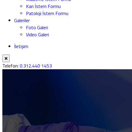
Kan İstem Formu
Patoloji İstem Formu
Galeriler
Foto Galeri
Video Galeri
İletişim
Telefon:
0.312.440 1453