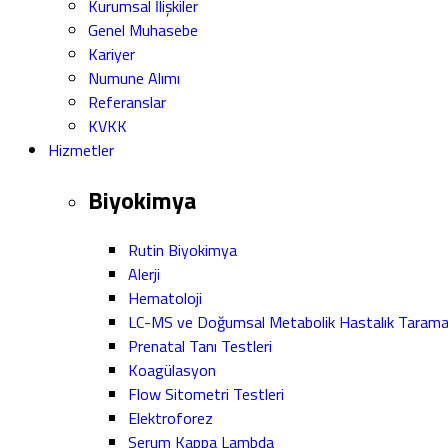
Kurumsal İlişkiler
Genel Muhasebe
Kariyer
Numune Alımı
Referanslar
KVKK
Hizmetler
Biyokimya
Rutin Biyokimya
Alerji
Hematoloji
LC-MS ve Doğumsal Metabolik Hastalık Taram
Prenatal Tanı Testleri
Koagülasyon
Flow Sitometri Testleri
Elektroforez
Serum Kappa Lambda