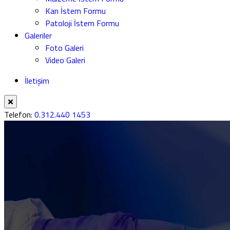
Kan İstem Formu
Patoloji İstem Formu
Galeriler
Foto Galeri
Video Galeri
İletişim
Telefon:
0.312.440 1453