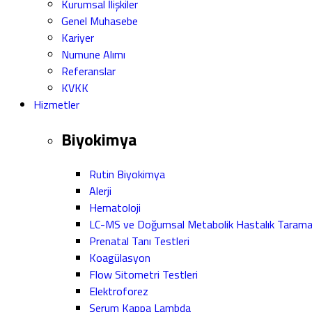
Kurumsal İlişkiler
Genel Muhasebe
Kariyer
Numune Alımı
Referanslar
KVKK
Hizmetler
Biyokimya
Rutin Biyokimya
Alerji
Hematoloji
LC-MS ve Doğumsal Metabolik Hastalık Taram
Prenatal Tanı Testleri
Koagülasyon
Flow Sitometri Testleri
Elektroforez
Serum Kappa Lambda