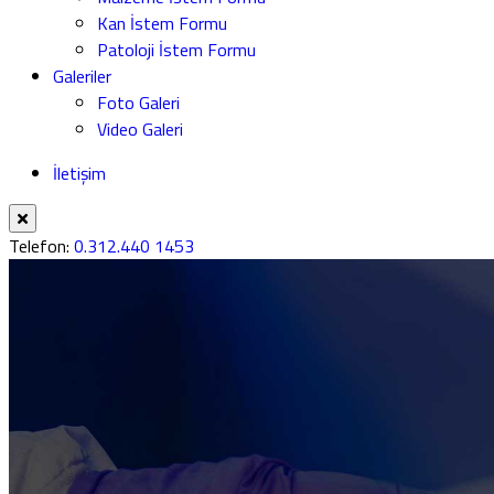
Kan İstem Formu
Patoloji İstem Formu
Galeriler
Foto Galeri
Video Galeri
İletişim
Telefon:
0.312.440 1453