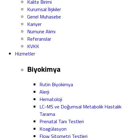
Kalite Birimi
Kurumsal İlişkiler
Genel Muhasebe
Kariyer
Numune Alımı
Referanslar
KVKK
Hizmetler
Biyokimya
Rutin Biyokimya
Alerji
Hematoloji
LC-MS ve Doğumsal Metabolik Hastalık
Tarama
Prenatal Tanı Testleri
Koagülasyon
Flow Sitometri Testleri