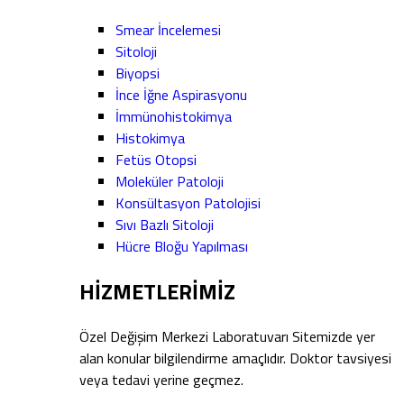
Smear İncelemesi
Sitoloji
Biyopsi
İnce İğne Aspirasyonu
İmmünohistokimya
Histokimya
Fetüs Otopsi
Moleküler Patoloji
Konsültasyon Patolojisi
Sıvı Bazlı Sitoloji
Hücre Bloğu Yapılması
HİZMETLERİMİZ
Özel Değişim Merkezi Laboratuvarı Sitemizde yer
alan konular bilgilendirme amaçlıdır. Doktor tavsiyesi
veya tedavi yerine geçmez.