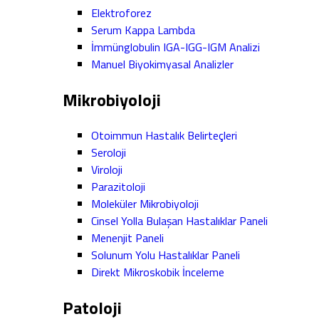
Elektroforez
Serum Kappa Lambda
İmmünglobulin IGA-IGG-IGM Analizi
Manuel Biyokimyasal Analizler
Mikrobiyoloji
Otoimmun Hastalık Belirteçleri
Seroloji
Viroloji
Parazitoloji
Moleküler Mikrobiyoloji
Cinsel Yolla Bulaşan Hastalıklar Paneli
Menenjit Paneli
Solunum Yolu Hastalıklar Paneli
Direkt Mikroskobik İnceleme
Patoloji