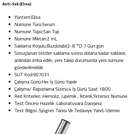
Anti-Ssb (Elısa)
Yöntem:
Elisa
Numune Türü:
Serum
Numune Tüpü:
Sarı Tüp
Numune Miktarı:
2 mL
Saklama Koşulu:
Buzdolabı(2-8 °C) 7 Gün gün
Sonuçlanan testler saklama süresi dolana kadar saklanır,
ardından imha edilir; yeni talep durumunda yeni numune
gönderilmelidir.
SUT Kod:
907031
Çalışma Günü:
Her İş Günü Yapılır
Çalışma/ Raporlama Süresi:
4 İş Günü Saat 18:00
Red Kriterleri :
Hemoliz, Lipemik , İkterik,Yetersiz Numune
Test Öncesi Hazırlık :
Laboratuvara Danışınız
Test Bilgisi :
Sjögren Tanısı Ve Tedaviye Yanıtı İzlemei