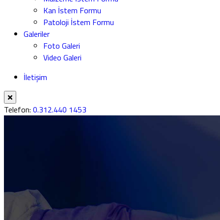
Kan İstem Formu
Patoloji İstem Formu
Galeriler
Foto Galeri
Video Galeri
İletişim
Telefon:
0.312.440 1453