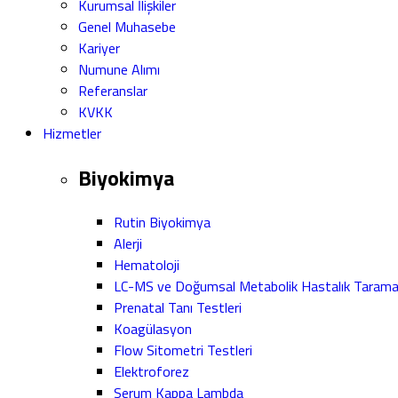
Kurumsal İlişkiler
Genel Muhasebe
Kariyer
Numune Alımı
Referanslar
KVKK
Hizmetler
Biyokimya
Rutin Biyokimya
Alerji
Hematoloji
LC-MS ve Doğumsal Metabolik Hastalık Taram
Prenatal Tanı Testleri
Koagülasyon
Flow Sitometri Testleri
Elektroforez
Serum Kappa Lambda