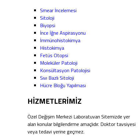
Smear İncelemesi
Sitoloji
Biyopsi
İnce İğne Aspirasyonu
İmmünohistokimya
Histokimya
Fetüs Otopsi
Moleküler Patoloji
Konsültasyon Patolojisi
Sıvı Bazlı Sitoloji
Hücre Bloğu Yapılması
HİZMETLERİMİZ
Özel Değişim Merkezi Laboratuvarı Sitemizde yer
alan konular bilgilendirme amaçlıdır. Doktor tavsiyesi
veya tedavi yerine geçmez.