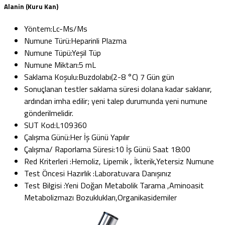
Alanin (Kuru Kan)
Yöntem:
Lc-Ms/Ms
Numune Türü:
Heparinli Plazma
Numune Tüpü:
Yeşil Tüp
Numune Miktarı:
5 mL
Saklama Koşulu:
Buzdolabı(2-8 °C) 7 Gün gün
Sonuçlanan testler saklama süresi dolana kadar saklanır,
ardından imha edilir; yeni talep durumunda yeni numune
gönderilmelidir.
SUT Kod:
L109360
Çalışma Günü:
Her İş Günü Yapılır
Çalışma/ Raporlama Süresi:
10 İş Günü Saat 18:00
Red Kriterleri :
Hemoliz, Lipemik , İkterik,Yetersiz Numune
Test Öncesi Hazırlık :
Laboratuvara Danışınız
Test Bilgisi :
Yeni Doğan Metabolik Tarama ,Aminoasit
Metabolizmazı Bozuklukları,Organikasidemiler