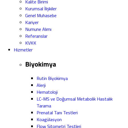
Kalite Birimi
Kurumsal İlişkiler
Genel Muhasebe
Kariyer
Numune Alımı
Referanslar
KVKK
Hizmetler
Biyokimya
Rutin Biyokimya
Alerji
Hematoloji
LC-MS ve Doğumsal Metabolik Hastalık
Tarama
Prenatal Tanı Testleri
Koagülasyon
Flow Sitometri Testleri