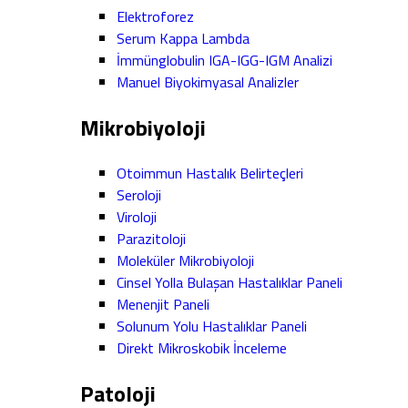
Elektroforez
Serum Kappa Lambda
İmmünglobulin IGA-IGG-IGM Analizi
Manuel Biyokimyasal Analizler
Mikrobiyoloji
Otoimmun Hastalık Belirteçleri
Seroloji
Viroloji
Parazitoloji
Moleküler Mikrobiyoloji
Cinsel Yolla Bulaşan Hastalıklar Paneli
Menenjit Paneli
Solunum Yolu Hastalıklar Paneli
Direkt Mikroskobik İnceleme
Patoloji