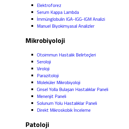
Elektroforez
Serum Kappa Lambda
İmmünglobulin IGA-IGG-IGM Analizi
Manuel Biyokimyasal Analizler
Mikrobiyoloji
Otoimmun Hastalık Belirteçleri
Seroloji
Viroloji
Parazitoloji
Moleküler Mikrobiyoloji
Cinsel Yolla Bulaşan Hastalıklar Paneli
Menenjit Paneli
Solunum Yolu Hastalıklar Paneli
Direkt Mikroskobik İnceleme
Patoloji