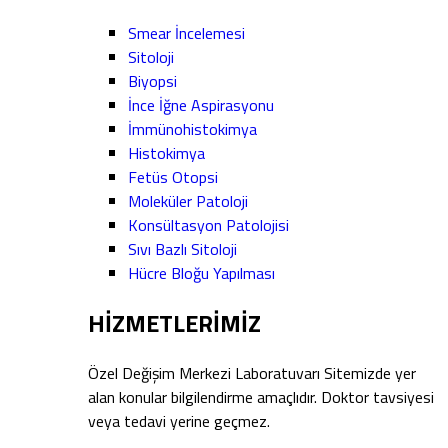
Smear İncelemesi
Sitoloji
Biyopsi
İnce İğne Aspirasyonu
İmmünohistokimya
Histokimya
Fetüs Otopsi
Moleküler Patoloji
Konsültasyon Patolojisi
Sıvı Bazlı Sitoloji
Hücre Bloğu Yapılması
HİZMETLERİMİZ
Özel Değişim Merkezi Laboratuvarı Sitemizde yer
alan konular bilgilendirme amaçlıdır. Doktor tavsiyesi
veya tedavi yerine geçmez.