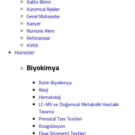
Kalite Birimi
Kurumsal İlişkiler
Genel Muhasebe
Kariyer
Numune Alımı
Referanslar
KVKK
Hizmetler
Biyokimya
Rutin Biyokimya
Alerji
Hematoloji
LC-MS ve Doğumsal Metabolik Hastalık
Tarama
Prenatal Tanı Testleri
Koagülasyon
Flow Sitometri Testleri