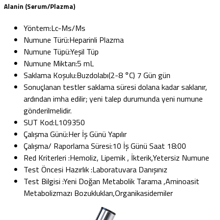
Alanin (Serum/Plazma)
Yöntem:
Lc-Ms/Ms
Numune Türü:
Heparinli Plazma
Numune Tüpü:
Yeşil Tüp
Numune Miktarı:
5 mL
Saklama Koşulu:
Buzdolabı(2-8 °C) 7 Gün gün
Sonuçlanan testler saklama süresi dolana kadar saklanır,
ardından imha edilir; yeni talep durumunda yeni numune
gönderilmelidir.
SUT Kod:
L109350
Çalışma Günü:
Her İş Günü Yapılır
Çalışma/ Raporlama Süresi:
10 İş Günü Saat 18:00
Red Kriterleri :
Hemoliz, Lipemik , İkterik,Yetersiz Numune
Test Öncesi Hazırlık :
Laboratuvara Danışınız
Test Bilgisi :
Yeni Doğan Metabolik Tarama ,Aminoasit
Metabolizmazı Bozuklukları,Organikasidemiler