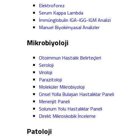
Elektroforez
Serum Kappa Lambda
İmmünglobulin IGA-IGG-IGM Analizi
Manuel Biyokimyasal Analizler
Mikrobiyoloji
Otoimmun Hastalık Belirteçleri
Seroloji
Viroloji
Parazitoloji
Moleküler Mikrobiyoloji
Cinsel Yolla Bulaşan Hastalıklar Paneli
Menenjit Paneli
Solunum Yolu Hastalıklar Paneli
Direkt Mikroskobik İnceleme
Patoloji