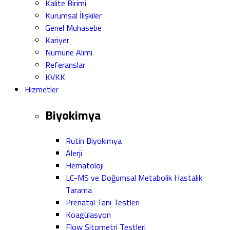
Kalite Birimi
Kurumsal İlişkiler
Genel Muhasebe
Kariyer
Numune Alımı
Referanslar
KVKK
Hizmetler
Biyokimya
Rutin Biyokimya
Alerji
Hematoloji
LC-MS ve Doğumsal Metabolik Hastalık
Tarama
Prenatal Tanı Testleri
Koagülasyon
Flow Sitometri Testleri