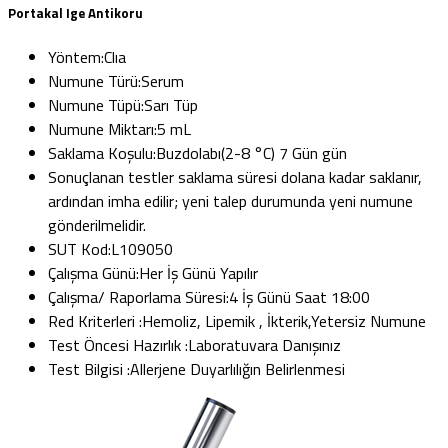
Portakal Ige Antikoru
Yöntem:
Clıa
Numune Türü:
Serum
Numune Tüpü:
Sarı Tüp
Numune Miktarı:
5 mL
Saklama Koşulu:
Buzdolabı(2-8 °C) 7 Gün gün
Sonuçlanan testler saklama süresi dolana kadar saklanır,
ardından imha edilir; yeni talep durumunda yeni numune
gönderilmelidir.
SUT Kod:
L109050
Çalışma Günü:
Her İş Günü Yapılır
Çalışma/ Raporlama Süresi:
4 İş Günü Saat 18:00
Red Kriterleri :
Hemoliz, Lipemik , İkterik,Yetersiz Numune
Test Öncesi Hazırlık :
Laboratuvara Danışınız
Test Bilgisi :
Allerjene Duyarlılığın Belirlenmesi