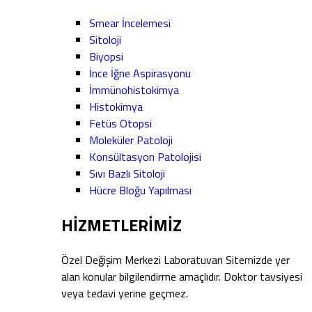
Smear İncelemesi
Sitoloji
Biyopsi
İnce İğne Aspirasyonu
İmmünohistokimya
Histokimya
Fetüs Otopsi
Moleküler Patoloji
Konsültasyon Patolojisi
Sıvı Bazlı Sitoloji
Hücre Bloğu Yapılması
HİZMETLERİMİZ
Özel Değişim Merkezi Laboratuvarı Sitemizde yer
alan konular bilgilendirme amaçlıdır. Doktor tavsiyesi
veya tedavi yerine geçmez.