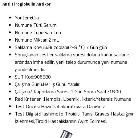
Anti Tiroglobulin Antikor
Yöntem:
Clıa
Numune Türü:
Serum
Numune Tüpü:
Sarı Tüp
Numune Miktarı:
2 mL
Saklama Koşulu:
Buzdolabı(2-8 °C) 7 Gün gün
Sonuçlanan testler saklama süresi dolana kadar saklanır,
ardından imha edilir; yeni talep durumunda yeni numune
gönderilmelidir.
SUT Kod:
906880
Çalışma Günü:
Her İş Günü Yapılır
Çalışma/ Raporlama Süresi:
1 Gün Sonra Saat :18:00
Red Kriterleri :
Hemoliz, Lipemik , İkterik,Yetersiz Numune
Test Öncesi Hazırlık :
Laboratuvara Danışınız
Test Bilgisi :
Hashimoto Tiroiditi Tanısı,Graves Hastalığının
İzlenmesi,Tiroid Hastalıklarının Ayırt Edilmesi.