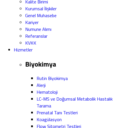
Kalite Birimi
Kurumsal İlişkiler
Genel Muhasebe
Kariyer
Numune Alımı
Referanslar
KVKK
Hizmetler
Biyokimya
Rutin Biyokimya
Alerji
Hematoloji
LC-MS ve Doğumsal Metabolik Hastalık
Tarama
Prenatal Tanı Testleri
Koagülasyon
Flow Sitometri Testleri