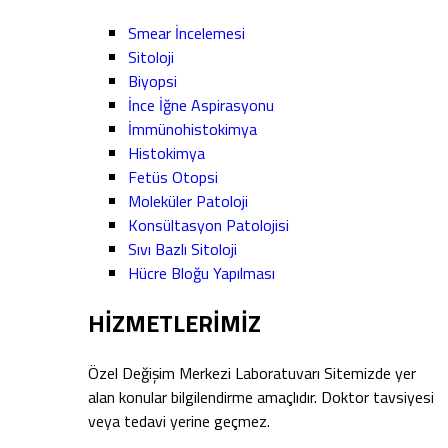
Smear İncelemesi
Sitoloji
Biyopsi
İnce İğne Aspirasyonu
İmmünohistokimya
Histokimya
Fetüs Otopsi
Moleküler Patoloji
Konsültasyon Patolojisi
Sıvı Bazlı Sitoloji
Hücre Bloğu Yapılması
HİZMETLERİMİZ
Özel Değişim Merkezi Laboratuvarı Sitemizde yer
alan konular bilgilendirme amaçlıdır. Doktor tavsiyesi
veya tedavi yerine geçmez.