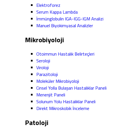
Elektroforez
Serum Kappa Lambda
İmmünglobulin IGA-IGG-IGM Analizi
Manuel Biyokimyasal Analizler
Mikrobiyoloji
Otoimmun Hastalık Belirteçleri
Seroloji
Viroloji
Parazitoloji
Moleküler Mikrobiyoloji
Cinsel Yolla Bulaşan Hastalıklar Paneli
Menenjit Paneli
Solunum Yolu Hastalıklar Paneli
Direkt Mikroskobik İnceleme
Patoloji