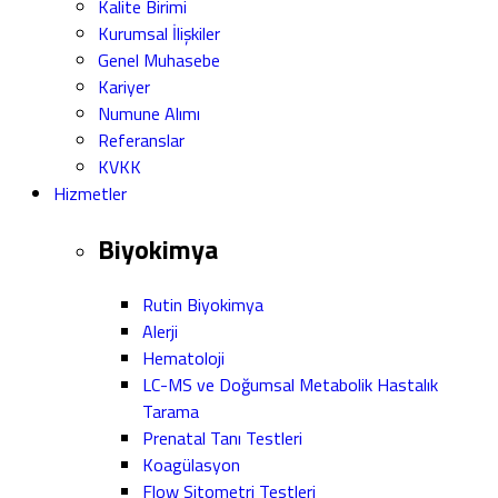
Kalite Birimi
Kurumsal İlişkiler
Genel Muhasebe
Kariyer
Numune Alımı
Referanslar
KVKK
Hizmetler
Biyokimya
Rutin Biyokimya
Alerji
Hematoloji
LC-MS ve Doğumsal Metabolik Hastalık
Tarama
Prenatal Tanı Testleri
Koagülasyon
Flow Sitometri Testleri