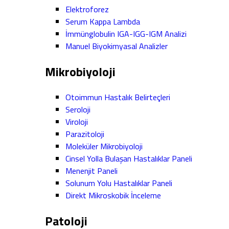
Elektroforez
Serum Kappa Lambda
İmmünglobulin IGA-IGG-IGM Analizi
Manuel Biyokimyasal Analizler
Mikrobiyoloji
Otoimmun Hastalık Belirteçleri
Seroloji
Viroloji
Parazitoloji
Moleküler Mikrobiyoloji
Cinsel Yolla Bulaşan Hastalıklar Paneli
Menenjit Paneli
Solunum Yolu Hastalıklar Paneli
Direkt Mikroskobik İnceleme
Patoloji