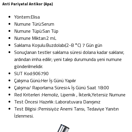
Anti Pariyetal Antikor (Apa)
Yöntem:
Elisa
Numune Türü:
Serum
Numune Tüpü:
Sarı Tüp
Numune Miktarı:
2 mL
Saklama Koşulu:
Buzdolabı(2-8 °C) 7 Gün gün
Sonuçlanan testler saklama süresi dolana kadar saklanır,
ardından imha edilir; yeni talep durumunda yeni numune
gönderilmelidir.
SUT Kod:
906790
Çalışma Günü:
Her İş Günü Yapılır
Çalışma/ Raporlama Süresi:
4 İş Günü Saat 18:00
Red Kriterleri :
Hemoliz, Lipemik , İkterik,Yetersiz Numune
Test Öncesi Hazırlık :
Laboratuvara Danışınız
Test Bilgisi :
Pernisiyöz Anemi Tansı, Tedaviye Yanıtın
İzlenmesi.