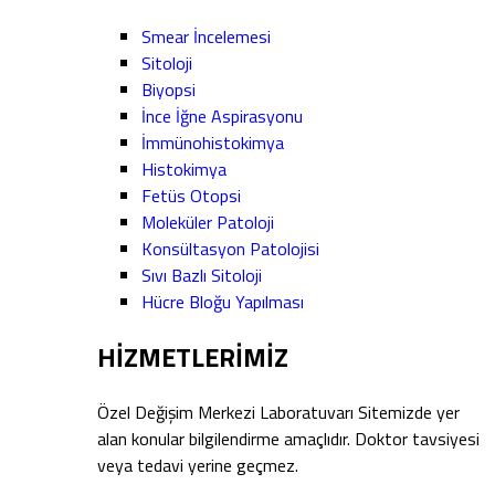
Smear İncelemesi
Sitoloji
Biyopsi
İnce İğne Aspirasyonu
İmmünohistokimya
Histokimya
Fetüs Otopsi
Moleküler Patoloji
Konsültasyon Patolojisi
Sıvı Bazlı Sitoloji
Hücre Bloğu Yapılması
HİZMETLERİMİZ
Özel Değişim Merkezi Laboratuvarı Sitemizde yer
alan konular bilgilendirme amaçlıdır. Doktor tavsiyesi
veya tedavi yerine geçmez.