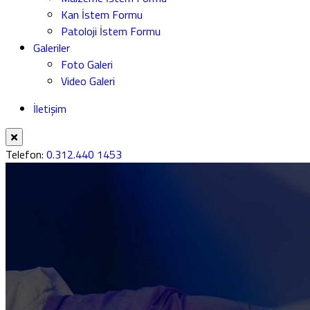
Kan İstem Formu
Patoloji İstem Formu
Galeriler
Foto Galeri
Video Galeri
İletişim
Telefon:
0.312.440 1453