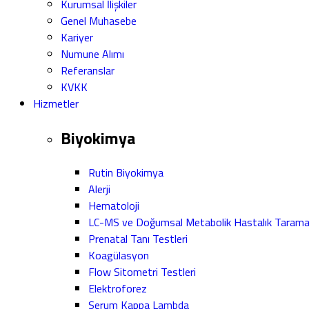
Kurumsal İlişkiler
Genel Muhasebe
Kariyer
Numune Alımı
Referanslar
KVKK
Hizmetler
Biyokimya
Rutin Biyokimya
Alerji
Hematoloji
LC-MS ve Doğumsal Metabolik Hastalık Taram
Prenatal Tanı Testleri
Koagülasyon
Flow Sitometri Testleri
Elektroforez
Serum Kappa Lambda